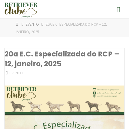
Skip
to
content
HOME
EVENTO
20A E.C. ESPECIALIZADA DO RCP – 12,
JANEIRO, 2025
20a E.C. Especializada do RCP –
12, janeiro, 2025
EVENTO