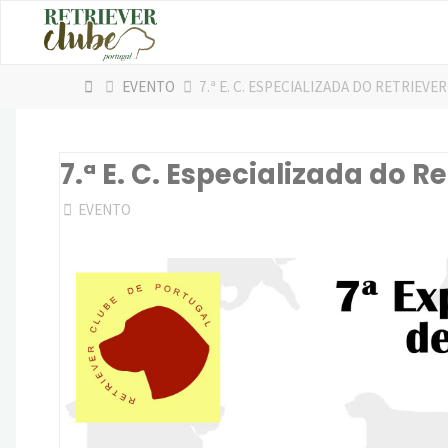
Skip
to
content
HOME
EVENTO
7.ª E. C. ESPECIALIZADA DO RETRIEV
7.ª E. C. Especializada do R
EVENTO