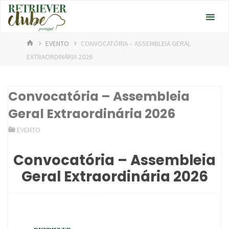
Skip
to
content
HOME
EVENTO
CONVOCATÓRIA – ASSEMBLEIA GERAL
EXTRAORDINÁRIA 2026
Convocatória – Assembleia
Geral Extraordinária 2026
EVENTO
Convocatória – Assembleia
Geral Extraordinária 2026