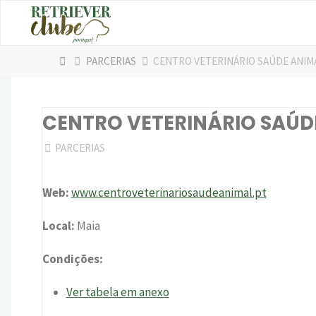
Skip
to
content
HOME
PARCERIAS
CENTRO VETERINÁRIO SAÚDE ANIM
CENTRO VETERINÁRIO SAÚD
PARCERIAS
Web:
www.centroveterinariosaudeanimal.pt
Local:
Maia
Condições:
Ver tabela em anexo